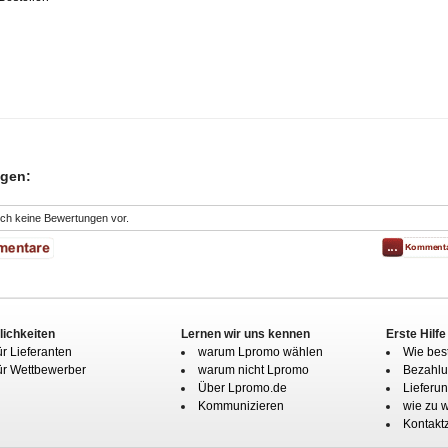
gen:
och keine Bewertungen vor.
ichkeiten
Lernen wir uns kennen
Erste Hilfe
ür Lieferanten
warum Lpromo wählen
Wie best
ür Wettbewerber
warum nicht Lpromo
Bezahlu
Über Lpromo.de
Lieferu
Kommunizieren
wie zu 
Kontakt