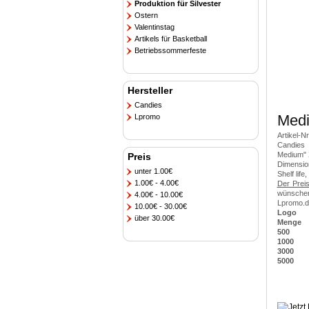
Produktion für Silvester
Ostern
Valentinstag
Artikels für Basketball
Betriebssommerfeste
Hersteller
Candies
Medi
Lpromo
Artikel-N
Candies
Medium" 
Preis
Dimensio
unter 1.00€
Shelf life
1.00€ - 4.00€
Der Preis
wünschen 
4.00€ - 10.00€
Lpromo.de
10.00€ - 30.00€
Logo
über 30.00€
Menge
500
1000
3000
5000