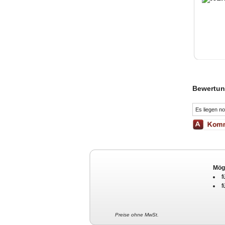
Bewertun
Es liegen n
Mögl
f
f
Preise ohne MwSt.