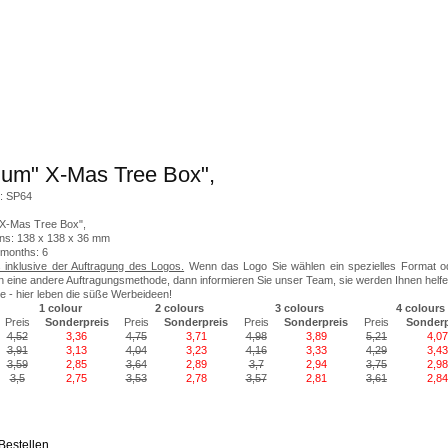
um" X-Mas Tree Box",
r: SP64
X-Mas Tree Box",
ns: 138 x 138 x 36 mm
, months: 6
 inklusive der Auftragung des Logos.
Wenn das Logo Sie wählen ein spezielles Format o
eine andere Auftragungsmethode, dann informieren Sie unser Team, sie werden Ihnen helfe
 - hier leben die süße Werbeideen!
1 colour
2 colours
3 colours
4 colours
Preis
Sonderpreis
Preis
Sonderpreis
Preis
Sonderpreis
Preis
Sonderp
4,52
3,36
4,75
3,71
4,98
3,89
5,21
4,07
3,91
3,13
4,04
3,23
4,16
3,33
4,29
3,43
3,59
2,85
3,64
2,89
3,7
2,94
3,75
2,98
3,5
2,75
3,53
2,78
3,57
2,81
3,61
2,84