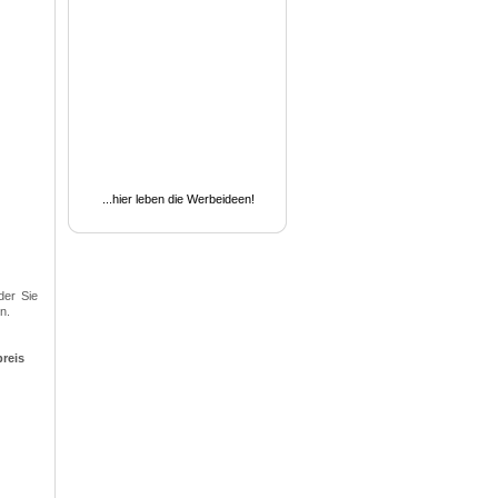
...hier leben die Werbeideen!
der Sie
n.
reis