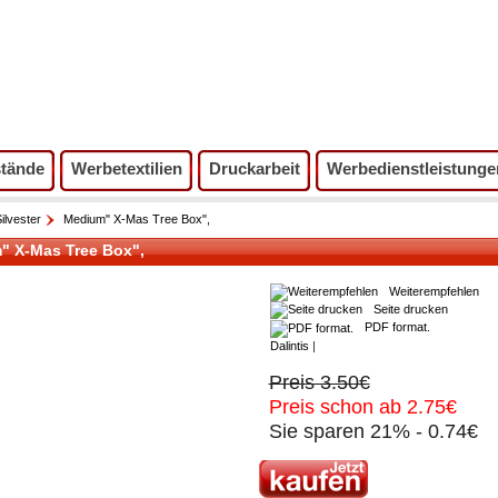
tände
Werbetextilien
Druckarbeit
Werbedienstleistunge
ilvester
Medium" X-Mas Tree Box",
" X-Mas Tree Box",
Weiterempfehlen
Seite drucken
PDF format.
Dalintis
|
Preis 3.50€
Preis schon ab 2.75€
Sie sparen 21% - 0.74€