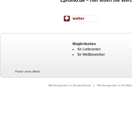
Lpromo.de
– hier leben die Wer
Möglichkeiten
für Lieferanten
für Wettbewerber
Preise ohne MwSt.
Werbeagentur in Deutschland
|
Werbeagentur in Großbr